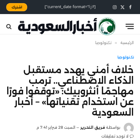
[current_date format="l j F"]
اشترك
X
فيسبوك
الانستغرام
(Twitter)
الرئيسية
»
تكنولوجيا
تكنولوجيا
خلاف أمني يهدد مستقبل
الذكاء الاصطناعي.. ترمب
مهاجمًا أنثروبيك: «توقفوا فورًا
عن استخدام تقنياتها» – أخبار
السعودية
بواسطة
فريق التحرير
السبت 28 فبراير 7:41 م
لا توجد تعليقات