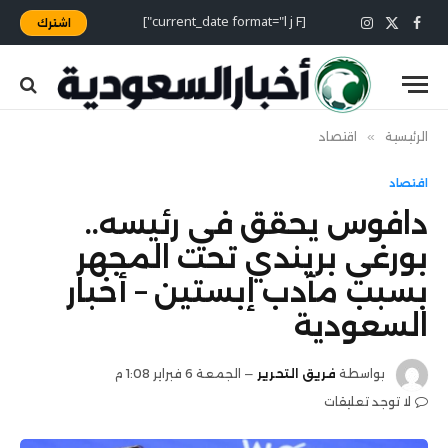
[current_date format="l j F"]
اشترك
X
فيسبوك
الانستغرام
(Twitter)
الرئيسية
»
اقتصاد
اقتصاد
دافوس يحقق في رئيسه..
بورغي بريندي تحت المجهر
بسبب مآدب إبستين – أخبار
السعودية
بواسطة
فريق التحرير
الجمعة 6 فبراير 1:08 م
لا توجد تعليقات