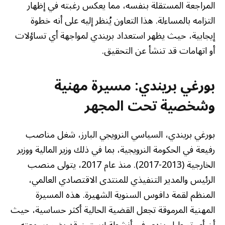
المراجعة المستقلة بنفسه، مما يعكس رغبته في إظهار
التزامه بالمساءلة. هذا التعاون يُنظر إليه على أنه خطوة
إيجابية، حيث يظهر استعداد بريندي لمواجهة أي تساؤلات
أو اتهامات قد تنشأ عن التحقيق.
بورغي بريندي: مسيرة مهنية
وشخصية تحت المجهر
بورغي بريندي، السياسي النرويجي البارز، شغل مناصب
رفيعة في الحكومة النرويجية، بما في ذلك وزير المالية ووزير
الخارجية (2013-2017). منذ عام 2017، يتولى منصب
الرئيس والمدير التنفيذي للمنتدى الاقتصادي العالمي،
المنظم لقمة دافوس السنوية الشهيرة. هذه المسيرة
المهنية المرموقة تجعل القضية الحالية أكثر حساسية، حيث
أن أي تورط لبريندي في أنشطة إبستين قد يضر بسمعته