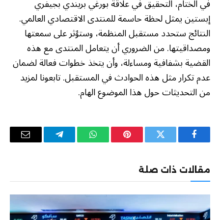
في الختام، التحقيق في علاقة بورغي بريندي بجيفري
إبستين يمثل لحظة حاسمة للمنتدى الاقتصادي العالمي.
النتائج ستحدد مستقبل المنظمة، وستؤثر على سمعتها
ومصداقيتها. من الضروري أن يتعامل المنتدى مع هذه
القضية بشفافية ومساءلة، وأن يتخذ خطوات فعالة لضمان
عدم تكرار مثل هذه الحوادث في المستقبل. تابعونا لمزيد
من التحديثات حول هذا الموضوع الهام.
فيسبوك
تويتر
بينتيريست
واتساب
تيلقرام
البريد
الإلكترو
مقالات ذات صلة