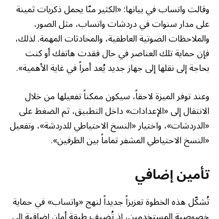
وقالت واتساب في بيانها: «الكثير منّا يحمل ذكريات ثمينة
على مدار سنوات في دردشات واتساب، مثل الصور،
والملاحظات الصوتية العاطفية، والمحادثات المهمة. لذلك،
فإن حماية تلك العناصر في حال فقدت هاتفك أو كنت
بحاجة إلى نقلها إلى جهاز جديد يُعد أمراً في غاية الأهمية».
وعند توفر الميزة لاحقاً، سيكون ممكناً تفعيلها من خلال
الانتقال إلى «الإعدادات» داخل التطبيق، ثم الضغط على
«الدردشات»، واختيار «النسخ الاحتياطي للدردشة»، وتفعيل
«النسخ الاحتياطي المشفر تماماً بين الطرفين».
تأمين إضافي
تُشكّل هذه الخطوة تعزيزاً جديداً لنهج «واتساب» في حماية
خصوصية المستخدمين، إذ تُضيف طبقة أمان إضافية إلى