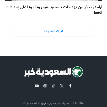
أرامكو تحذر من تهديدات بمضيق هرمز وتأثيرها على إمدادات
النفط
اترك تعليقاً
X
فيسبوك
تيكتوك
الانستغرام
يوتيوب
(Twitter)
2026 © السعودية خبر. جميع حقوق النشر محفوظة.