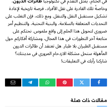
في الختام، يمثل التقدم في تكنولوجيا
طائرات الدرون
،
وخاصةً تلك القادرة على نقل الأفراد، فرصة تاريخية لإعادة
تشكيل مستقبل النقل والتنقل. ومع ذلك، فإن التغلب على
التحديات المتعلقة بالسلامة، والبنية التحتية، والتنظيم أمر
ضروري لتحويل هذا الحلم إلى واقع ملموس. نحثكم على
متابعة آخر التطورات في هذا المجال، ومشاركة أفكاركم حول
مستقبل الطيران بلا طيار. هل تعتقد أن طائرات الدرون
المأهولة ستحل مشكلة الازدحام المروري في مدينتك؟
شاركنا رأيك في التعليقات!
فيسبوك
تويتر
بينتيريست
واتساب
تيلقرام
البريد
الإلكترو
مقالات ذات صلة