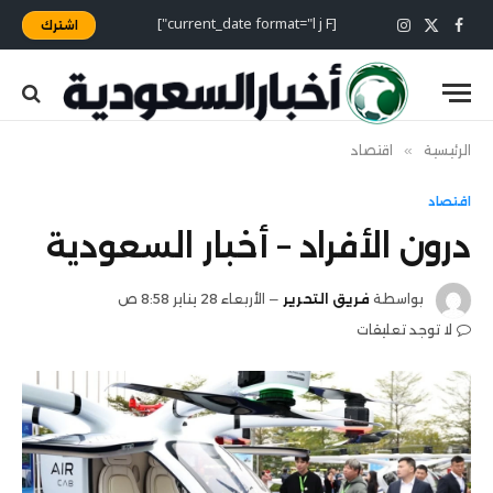
[current_date format="l j F"]
اشترك
X
فيسبوك
الانستغرام
(Twitter)
الرئيسية
»
اقتصاد
اقتصاد
درون الأفراد – أخبار السعودية
بواسطة
فريق التحرير
الأربعاء 28 يناير 8:58 ص
لا توجد تعليقات