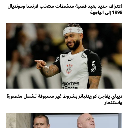
اعتراف جديد يعيد قضية منشطات منتخب فرنسا ومونديال
1998 إلى الواجهة
ديباي يفاجئ كورينثيانز بشروط غير مسبوقة تشمل مقصورة
واستثمار