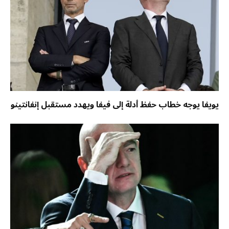
يويفا يوجه خطاب حفظ أدلة إلى فيفا ويهدد مستقبل إنفانتينو