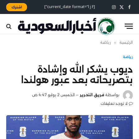
[current_date format="l j F"]
اشترك
X
فيسبوك
الانستغرام
(Twitter)
الرئيسية
»
رياضة
رياضة
ديوب يشكر الله وإشادة
بتصريحاته بعد عبور هولندا
بواسطة
فريق التحرير
الخميس 2 يوليو 4:47 ص
لا توجد تعليقات