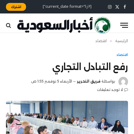
[current_date format="l j F"]
اشترك
X
فيسبوك
الانستغرام
(Twitter)
الرئيسية
»
اقتصاد
اقتصاد
رفع التبادل التجاري
بواسطة
فريق التحرير
الأربعاء 5 نوفمبر 1:55 ص
لا توجد تعليقات