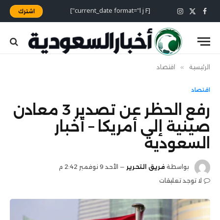
[current_date format="l j F"]
اشترك
X
فيسبوك
الانستغرام
(Twitter)
الرئيسية
»
اقتصاد
اقتصاد
رفع الحظر عن تصدير 3 معادن
صينية إلى أمريكا – أخبار
السعودية
بواسطة
فريق التحرير
الأحد 9 نوفمبر 2:42 م
لا توجد تعليقات