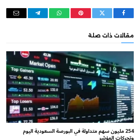
فيسبوك
تويتر
بينتيريست
واتساب
تيلقرام
البريد
الإلكترو
مقالات ذات صلة
254 مليون سهم متداولة في البورصة السعودية اليوم
وتحركات المؤشر