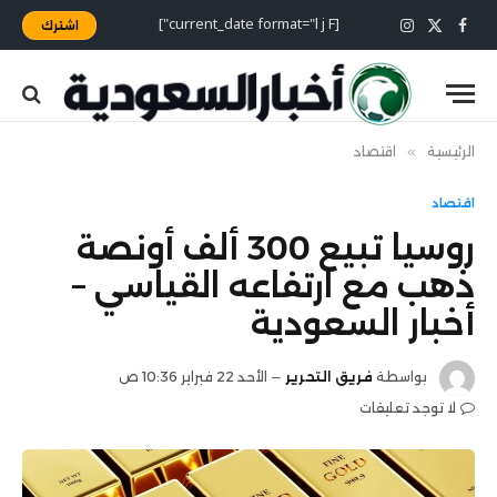
[current_date format="l j F"]
اشترك
X
فيسبوك
الانستغرام
(Twitter)
الرئيسية
»
اقتصاد
اقتصاد
روسيا تبيع 300 ألف أونصة
ذهب مع ارتفاعه القياسي –
أخبار السعودية
بواسطة
فريق التحرير
الأحد 22 فبراير 10:36 ص
لا توجد تعليقات