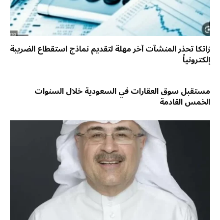
زاتكا تحذر المنشآت آخر مهلة لتقديم نماذج استقطاع الضريبة
إلكترونياً
مستقبل سوق العقارات في السعودية خلال السنوات
الخمس القادمة