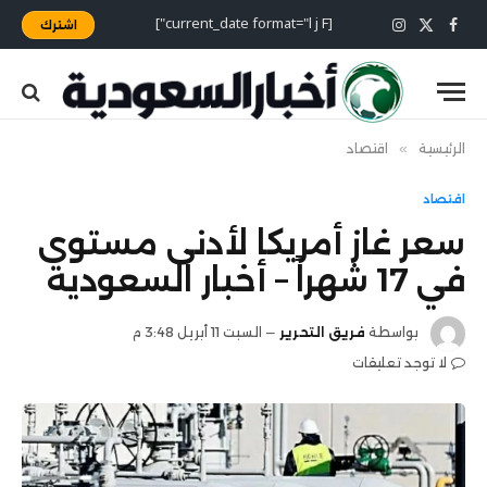
[current_date format="l j F"]
اشترك
X
فيسبوك
الانستغرام
(Twitter)
الرئيسية
»
اقتصاد
اقتصاد
سعر غاز أمريكا لأدنى مستوى
في 17 شهراً – أخبار السعودية
بواسطة
فريق التحرير
السبت 11 أبريل 3:48 م
لا توجد تعليقات