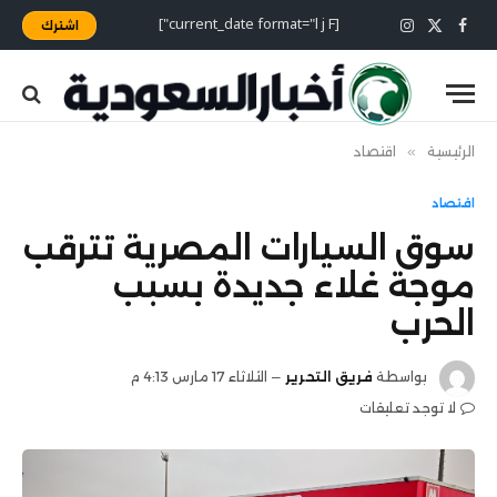
[current_date format="l j F"]
اشترك
X
فيسبوك
الانستغرام
(Twitter)
الرئيسية
»
اقتصاد
اقتصاد
سوق السيارات المصرية تترقب
موجة غلاء جديدة بسبب
الحرب
بواسطة
فريق التحرير
الثلاثاء 17 مارس 4:13 م
لا توجد تعليقات