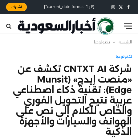
[current_date format="l j F"]
اشترك
X
فيسبوك
الانستغرام
(Twitter)
الرئيسية
»
تكنولوجيا
تكنولوجيا
شركة CNTXT AI تكشف عن
«منصت إيدج» (Munsit
Edge): تقنية ذكاء اصطناعي
عربية تتيح التحويل الفوري
والخاص للكلام إلى نص على
الهواتف والسيارات والأجهزة
الذكية