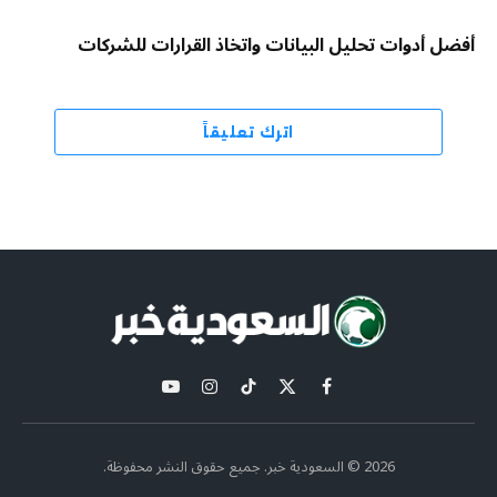
أفضل أدوات تحليل البيانات واتخاذ القرارات للشركات
اترك تعليقاً
X
فيسبوك
تيكتوك
الانستغرام
يوتيوب
(Twitter)
2026 © السعودية خبر. جميع حقوق النشر محفوظة.