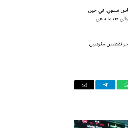
نية إلى الولايات المتحدة تراجعت 25.17% على أساس سنوي. في حين
واقتصادات جنوب شرق آسيا 0.9% و8.9% على التوالي بعدما سعى
حو نقطتين مئويتين
واتساب
تيلقرام
البريد
الإلكتروني