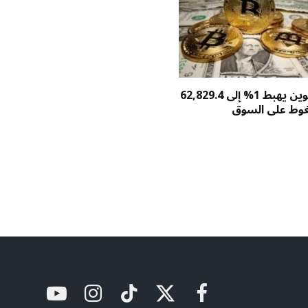
سعر بيتكوين يهبط 1% إلى 62,829.4
غوط على السوق
فيسبوك
X
تيكتوك
الانستغرام
يوتيوب