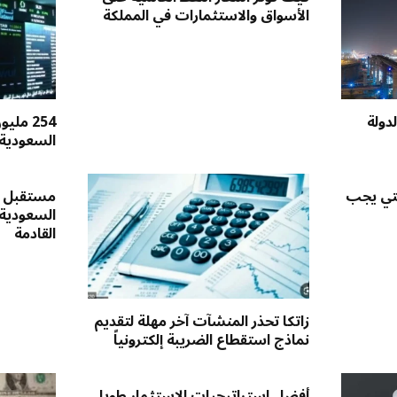
الأسواق والاستثمارات في المملكة
دولة
254 مل
السعودية 
لتي يجب
مستقبل س
السعودية
القادمة
زاتكا تحذر المنشآت آخر مهلة لتقديم
نماذج استقطاع الضريبة إلكترونياً
أفضل استراتيجيات الاستثمار طويل