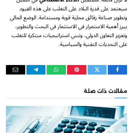
سيعتمد على قدرة البلاد على التغلب على هذه القيود
وتطوير صناعة رقائق محلية قوية ومستدامة. الوضع الحالي
يبرز أهمية الاستمرار في الاستثمار في البحث والتطوير،
وتعزيز التعاون الدولي، وتبني استراتيجيات مبتكرة للتغلب
على التحديات التقنية والسياسية.
فيسبوك
تويتر
بينتيريست
واتساب
تيلقرام
البريد
الإلكترو
مقالات ذات صلة