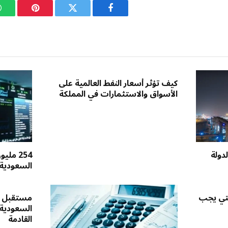
فيسبوك
تويتر
بينتيريست
كيف تؤثر أسعار النفط العالمية على
الأسواق والاستثمارات في المملكة
دولة
254 مل
السعودية 
لتي يجب
مستقبل س
السعودية
القادمة