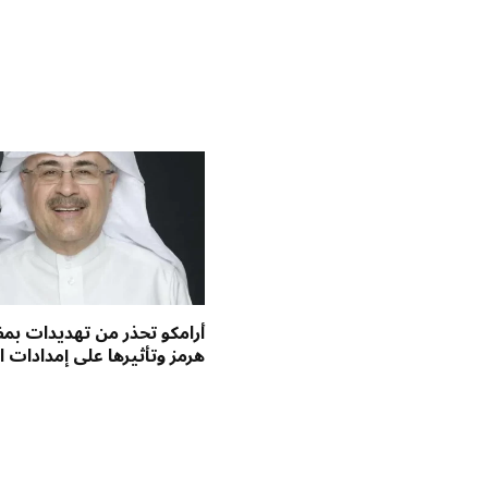
أرامكو تحذر من تهديدات ب
هرمز وتأثيرها على إمدادات ا