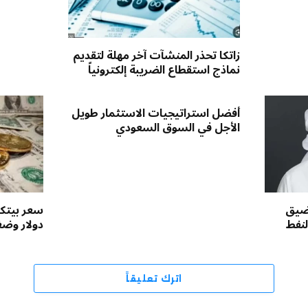
زاتكا تحذر المنشآت آخر مهلة لتقديم
نماذج استقطاع الضريبة إلكترونياً
أفضل استراتيجيات الاستثمار طويل
الأجل في السوق السعودي
مضيق
لنفط
دولار وض
اترك تعليقاً