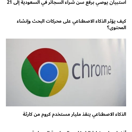
استبيان يوصي برفع سن شراء السجائر في السعودية إلى 21
كيف يؤثر الذكاء الاصطناعي على محركات البحث وإنشاء
المحتوى؟
الذكاء الاصطناعي ينقذ مليار مستخدم كروم من كارثة