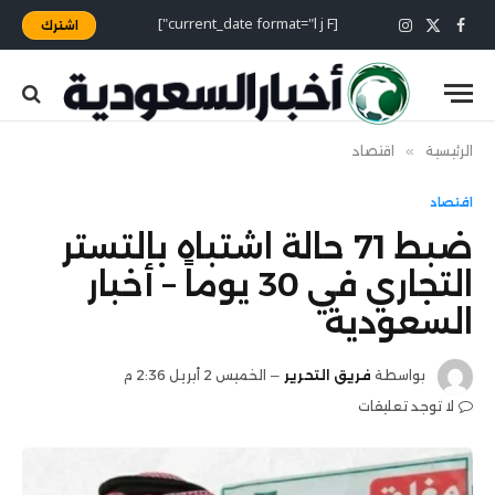
[current_date format="l j F"]
اشترك
X
فيسبوك
الانستغرام
(Twitter)
الرئيسية
»
اقتصاد
اقتصاد
ضبط 71 حالة اشتباه بالتستر
التجاري في 30 يوماً – أخبار
السعودية
بواسطة
فريق التحرير
الخميس 2 أبريل 2:36 م
لا توجد تعليقات