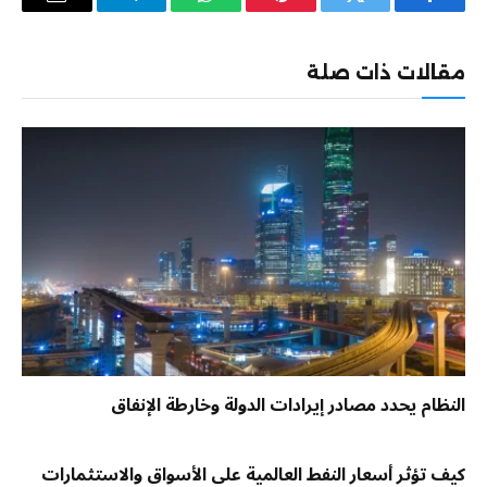
فيسبوك
تويتر
بينتيريست
واتساب
تيلقرام
البريد
الإلكترو
مقالات ذات صلة
النظام يحدد مصادر إيرادات الدولة وخارطة الإنفاق
كيف تؤثر أسعار النفط العالمية على الأسواق والاستثمارات