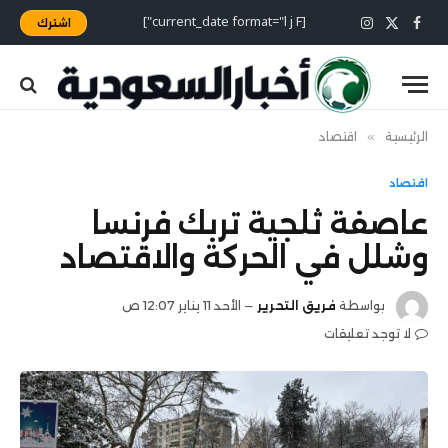
[current_date format="l j F"]
اشترك
X
فيسبوك
الانستغرام
(Twitter)
الرئيسية
»
اقتصاد
اقتصاد
عاصفة ثلجية تربك فرنسا
وشلل في الحركة والاقتصاد
بواسطة
فريق التحرير
الأحد 11 يناير 12:07 ص
لا توجد تعليقات