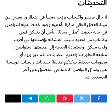
التحديثات
لا يزال مصير
واتساب ويب
معلقاً في انتظار رد رسمي من
ميتا. العطل الحالي يذكرنا بأهمية وجود خطط بديلة للتواصل
في حالة حدوث أعطال مماثلة. نأمل أن يتمكن فريق
واتساب من تحديد سبب المشكلة وإصلاحها في أقرب
وقت ممكن، واستعادة الخدمة إلى طبيعتها. سنواصل
متابعة التطورات وتقديم التحديثات لكم فور ورود أي
معلومات جديدة. يمكنكم متابعة حسابات واتساب الرسمية
على وسائل التواصل الاجتماعي للحصول على آخر
المستجدات.
فيسبوك
تويتر
بينتيريست
واتساب
تيلقرام
البريد
الإلكترو