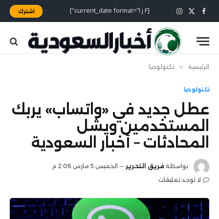
[current_date format="l j F"]
اشترك
X
فيسبوك
الانستغرام
(Twitter)
الرئيسية
»
تكنولوجيا
تكنولوجيا
عطل جديد في «واتساب» يربك
المستخدمين ويشل
المحادثات – أخبار السعودية
بواسطة
فريق التحرير
الخميس 5 مارس 2:06 م
لا توجد تعليقات