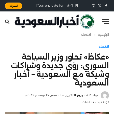
[current_date format="l j F"]
اشترك
X
فيسبوك
الانستغرام
(Twitter)
الرئيسية
»
اقتصاد
اقتصاد
«عكاظ» تحاور وزير السياحة
السوري: رؤى جديدة وشراكات
وشيكة مع السعودية – أخبار
السعودية
بواسطة
فريق التحرير
الخميس 13 نوفمبر 6:32 م
لا توجد تعليقات