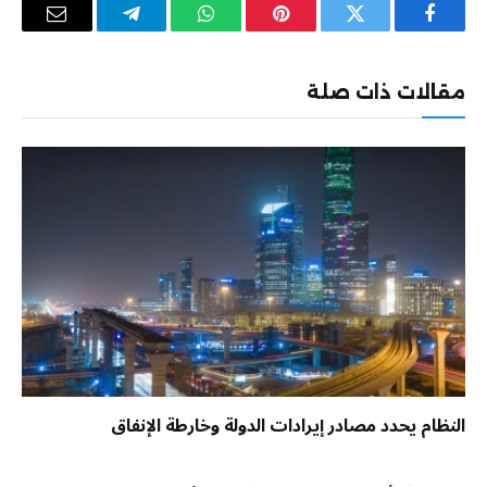
فيسبوك
تويتر
بينتيريست
واتساب
تيلقرام
البريد
الإلكترو
مقالات ذات صلة
النظام يحدد مصادر إيرادات الدولة وخارطة الإنفاق