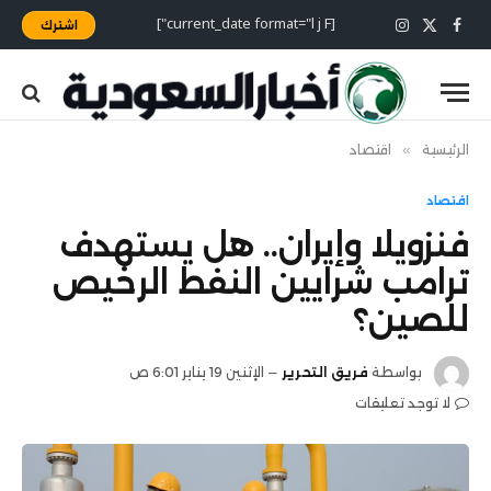
[current_date format="l j F"]
اشترك
X
فيسبوك
الانستغرام
(Twitter)
الرئيسية
»
اقتصاد
اقتصاد
فنزويلا وإيران.. هل يستهدف
ترامب شرايين النفط الرخيص
للصين؟
بواسطة
فريق التحرير
الإثنين 19 يناير 6:01 ص
لا توجد تعليقات