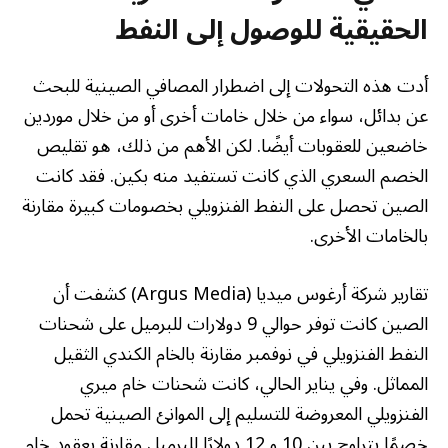
الحقيقية للوصول إلى النفط
أدت هذه التحولات إلى اضطرار المصافي الصينية للبحث
عن بدائل، سواء من خلال خامات أخرى أو من خلال موردين
خاضعين للعقوبات أيضًا. لكن الأهم من ذلك، هو تقليص
الخصم السعري الذي كانت تستفيد منه بكين. فقد كانت
الصين تحصل على النفط الفنزويلي بخصومات كبيرة مقارنة
بالخامات الأخرى.
تقارير شركة أرغوس ميديا (Argus Media) كشفت أن
الصين كانت توفر حوالي 9 دولارات للبرميل على شحنات
النفط الفنزويلي في نوفمبر مقارنة بالخام الكندي الثقيل
المماثل. وفي يناير الحالي، كانت شحنات خام ميري
الفنزويلي المعروضة للتسليم إلى الموانئ الصينية تحمل
خصمًا يتراوح بين 10 و 12 دولارًا للبرميل مقارنة بعقود خام