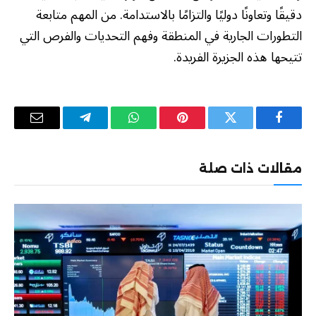
دقيقًا وتعاونًا دوليًا والتزامًا بالاستدامة. من المهم متابعة
التطورات الجارية في المنطقة وفهم التحديات والفرص التي
تتيحها هذه الجزيرة الفريدة.
فيسبوك
تويتر
بينتيريست
واتساب
تيلقرام
البريد
الإلكترو
مقالات ذات صلة