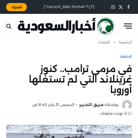
[current_date format="l j F"]
اشترك
X
فيسبوك
الانستغرام
(Twitter)
الرئيسية
»
اقتصاد
اقتصاد
في مرمى ترامب.. كنوز
غرينلاند التي لم تستغلها
أوروبا
بواسطة
فريق التحرير
الخميس 15 يناير 8:40 ص
لا توجد تعليقات