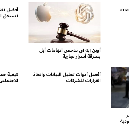
مقارنة بين Windows وmacOS:
أفضل تقني
تستحق ال
أوبن إيه آي تدحض اتهامات أبل
بسرقة أسرار تجارية
أفضل أدوات تحليل البيانات واتخاذ
كيفية حم
القرارات للشركات
الاجتماعي
ر
ودية