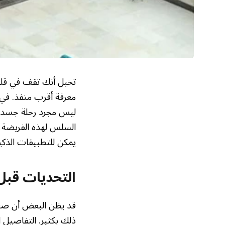
تخيل أنك تقف في قلب
معرفة أقرب منفذ. في 
ليس مجرد رحلة جسدية، 
السلس لهذه الفريضة ا
يمكن للتطبيقات الذكية
التحديات قبل
قد يظن البعض أن ص
ذلك بكثير. التفاصيل 