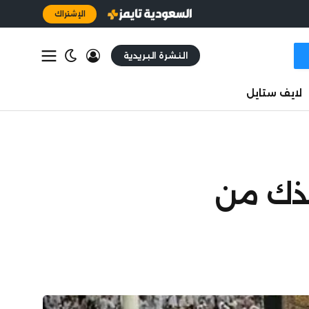
الإشتراك
النشرة البريدية
لايف ستايل
قذك من