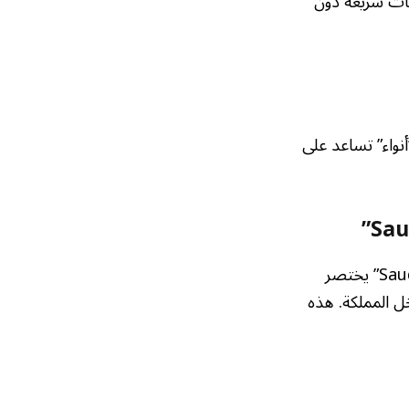
Google A) للحصول على إجابات سريعة دون
نواء” تساعد على
حتى قبل البدء في الرحلة، يمكن للتكنولوجيا أن تلعب دورًا حاسمًا. تطبيق “Saudi Visa Bio” يختصر
ل المملكة. هذه