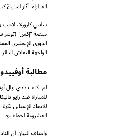
المباراة، أثار استياءً
سانتي كازورلا، لاعب 
منصة “إكس” (تويتر سا
الدوري الإنجليزي المم
الواجهة النقاش الدائر
مطالبة أوفييدو
لم يكتفِ نادي ريال أوف
للمباراة ضد رايو فاليك
للاتحاد الإسباني لكرة 
المشروعة لجماهيره.
وأضاف البيان أن النا