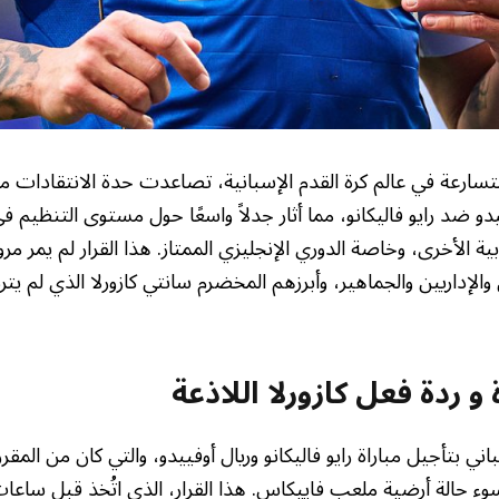
ارعة في عالم كرة القدم الإسبانية، تصاعدت حدة الانتقادات مؤ
يدو ضد رايو فاليكانو، مما أثار جدلاً واسعًا حول مستوى التنظيم ف
بية الأخرى، وخاصة الدوري الإنجليزي الممتاز. هذا القرار لم يمر مرور
 والإداريين والجماهير، وأبرزهم المخضرم سانتي كازورلا الذي لم يت
 و ردة فعل كازورلا اللاذعة
باني بتأجيل مباراة رايو فاليكانو وريال أوفييدو، والتي كان من المق
 حالة أرضية ملعب فاييكاس. هذا القرار، الذي اتُخذ قبل ساعات