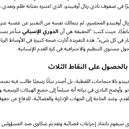
 كبيرًا في صفوف نادي ريال أوفييدو، الذي اعتبره بمثابة ظلم وتعدي
ريال أوفييدو المخضرم، لم يتمالك نفسه من التعبير عن غضبه عب
بقًا)، حيث كتب: “الحقيقة هي أن
الدوري الإسباني
متأخر بسن
تاز في كل شيء”. هذه التغريدة أثارت ضجة كبيرة في الأوساط الري
 حول مستوى التنظيم والاحترافية في كرة القدم الإسبانية.
 بالحصول على النقاط الثلاث
ييدو بالاحتجاجات اللفظية، بل أصدر بيانًا رسميًا طالب فيه بمنحه
انو. وأوضح النادي في بيانه أنه سيلجأ إلى جميع الهيئات الرسمية وال
القدم، وعند الحاجة إلى الجهات الإدارية والقضائية، للدفاع عن حقو
دي سيقوم باتخاذ إجراءات قضائية وتقديم شكاوى ضد المسؤولين 