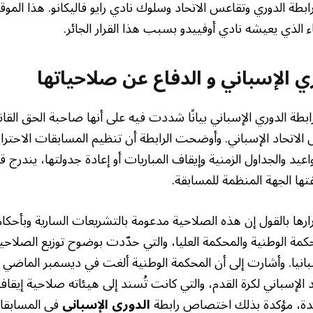
طة الدوري وتقاعس الاتحاد وسلوك نادي رايو فاليكانو. هذا المو
الذي يعيشه نادي أوفييدو بسبب هذا القرار الجائر.
ري الإسباني و الدفاع عن صلاحياتها
طة الدوري الإسباني بيانًا شددت فيه على أنها صاحبة الحق القا
يس الاتحاد الإسباني. وأوضحت الرابطة أن تنظيم المسابقات الاحترا
واعيد والجداول الزمنية وإيقاف المباريات أو إعادة جدولتها، يندرج
فتها الجهة المنظمة للمسابقة.
رها بالقول إن هذه الصلاحية مدعومة بالتشريعات السارية وبأحكام
مة الوطنية والمحكمة العليا، والتي حدّدت بوضوح توزيع الصلا
سبانيا. وأشارت إلى أن المحكمة الوطنية ألغت في ديسمبر الماضي
 الإسباني لكرة القدم، والتي كانت تُسند إلى هيئاته صلاحية إيقاف
وحدة، مؤكدة بذلك اختصاص رابطة
الدوري الإسباني
في المسابقات