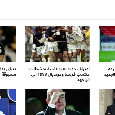
رعة
اعتراف جديد يعيد قضية منشطات
ديباي يفا
لجديد
منتخب فرنسا ومونديال 1998 إلى
مسبوقة ت
الواجهة