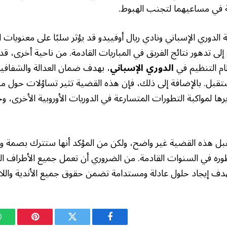
 في مساعيهما لتجنب الهبوط.
طة الدوري الإسباني ونادي ريال أوفييدو قد يؤثر سلبًا على معنويات
إلى تدهور نتائج الفريق في المباريات القادمة. من ناحية أخرى، قد
ام التنظيم في
الدوري الإسباني
، بهدف ضمان العدالة والشفافي
قبل. بالإضافة إلى ذلك، فإن هذه القضية تثير تساؤلات حول مس
رها لمواكبة التطورات المتسارعة في الدوريات الأوروبية الأخرى، و
بل هذه القضية غير واضح، ولكن من المؤكد أنها ستترك بصمة 
ره في السنوات القادمة. من الضروري أن تعمل جميع الأطراف ال
بهدف إيجاد حلول عادلة ومستدامة تضمن حقوق جميع الأندية واللاع
فيسبوك
تويتر
بينتيريست