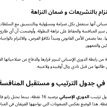
لتزام بالتشريعات و ضمان النزاهة
إسباني أنها ستعمل بكل صرامة ومسؤولية وبالتنسيق مع السلطا
ير المنافسة والحفاظ على نزاهة البطولة. وأوضحت أن أي طارئ ي
 بما يضمن الأمن القانوني ومبدأ تكافؤ الفرص، والالتزام بالواجبات
ن والجمهور.
 من رابطة الدوري الإسباني لتبرير قرارها والدفاع عن صلاحياتها ال
ي طالتها من قبل نادي ريال أوفييدو ولاعبيه.
 في جدول الترتيب و مستقبل المنافسة
دول ترتيب
الدوري الإسباني
برصيد 16 نقطة، بينما يحتل رايو 
 وفي جعبته 22 نقطة. هذا الوضع يعكس الصعوبات التي يواجهها الفريقان في ا