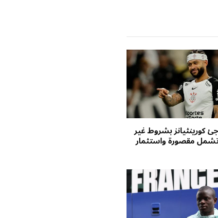
الإلكتروني
جئ كورينثيانز بشروط غير
شمل مقصورة واستثمار