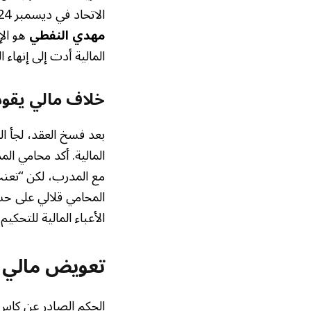
الاتحاد في ديسمبر 2024، بعد فترة قصيرة من تعيينه في سبتمبر من نفس العام. كان الهدف من التعاقد مع
مهدي النفطي
هو الإ
المالية أدت إلى إنهاء
خلاف مالي يقود 
بعد فسخ العقد، لجأ 
المالية. أكد محامي الم
مع المدرب، لكن “تعنت
المحامي قلالي على حس
الأعباء المالية للتحكيم
تعويض مالي و
الحكم الصادر عن كاس ي