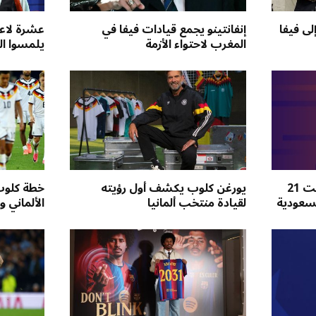
لى فيفا
إنفانتينو يجمع قيادات فيفا في
المغرب لاحتواء الأزمة
يلمسوا ال
انطلاق دوري جوّي للنخبة تحت 21
يورغن كلوب يكشف أول رؤيته
خطة كلوب 
السعودية
لقيادة منتخب ألمانيا
الألماني و