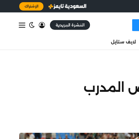
الإشتراك
النشرة البريدية
لايف ستايل
يض المدرب