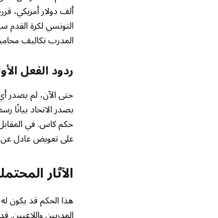
ألف دولار أمريكي، قر
التونسي لكرة القدم سي
المدرب تكاليف محاميت
ردود الفعل الأو
حتى الآن، لم يصدر أي
يصدر الاتحاد بيانًا رس
حكم كاس. في المقابل،
على تعويض عادل عن إن
الآثار المحتم
هذا الحكم قد يكون له 
المدربين واللاعبين. قد