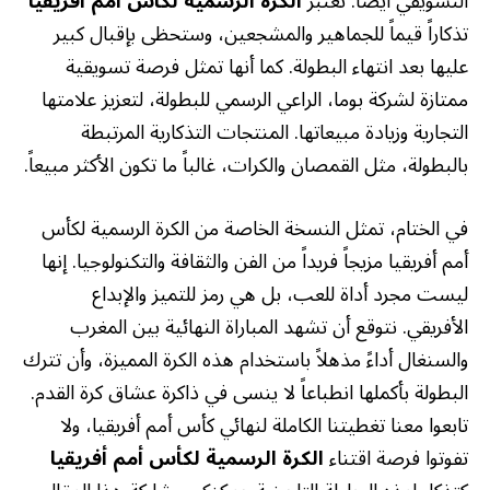
التسويقي أيضاً. تعتبر
الكرة الرسمية لكأس أمم أفريقيا
تذكاراً قيماً للجماهير والمشجعين، وستحظى بإقبال كبير
عليها بعد انتهاء البطولة. كما أنها تمثل فرصة تسويقية
ممتازة لشركة بوما، الراعي الرسمي للبطولة، لتعزيز علامتها
التجارية وزيادة مبيعاتها. المنتجات التذكارية المرتبطة
بالبطولة، مثل القمصان والكرات، غالباً ما تكون الأكثر مبيعاً.
في الختام، تمثل النسخة الخاصة من الكرة الرسمية لكأس
أمم أفريقيا مزيجاً فريداً من الفن والثقافة والتكنولوجيا. إنها
ليست مجرد أداة للعب، بل هي رمز للتميز والإبداع
الأفريقي. نتوقع أن تشهد المباراة النهائية بين المغرب
والسنغال أداءً مذهلاً باستخدام هذه الكرة المميزة، وأن تترك
البطولة بأكملها انطباعاً لا ينسى في ذاكرة عشاق كرة القدم.
تابعوا معنا تغطيتنا الكاملة لنهائي كأس أمم أفريقيا، ولا
تفوتوا فرصة اقتناء
الكرة الرسمية لكأس أمم أفريقيا