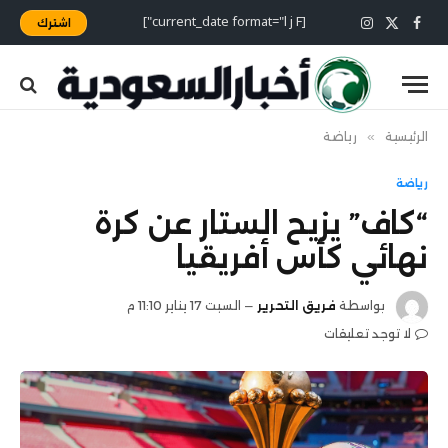
[current_date format="l j F"]
اشترك
X
فيسبوك
الانستغرام
(Twitter)
الرئيسية
»
رياضة
رياضة
“كاف” يزيح الستار عن كرة
نهائي كأس أفريقيا
بواسطة
فريق التحرير
السبت 17 يناير 11:10 م
لا توجد تعليقات