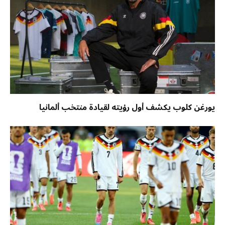
يورغن كلوب يكشف أول رؤيته لقيادة منتخب ألمانيا