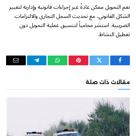
نعم التحويل ممكن عادةً عبر إجراءات قانونية وإدارية لتغيير
الشكل القانوني، مع تحديث السجل التجاري والالتزامات
الضريبية. استشر محامياً لتنسيق عملية التحويل دون
تعطيل النشاط.
فيسبوك
تويتر
بينتيريست
واتساب
تيلقرام
البريد
الإلكترو
مقالات ذات صلة