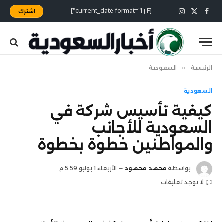
[current_date format="l j F"]
اشترك
X
فيسبوك
الانستغرام
(Twitter)
الرئيسية
»
السعودية
السعودية
كيفية تأسيس شركة في
السعودية للأجانب
والمواطنين خطوة بخطوة
بواسطة
محمد محمود
الأربعاء 1 يوليو 5:59 م
لا توجد تعليقات