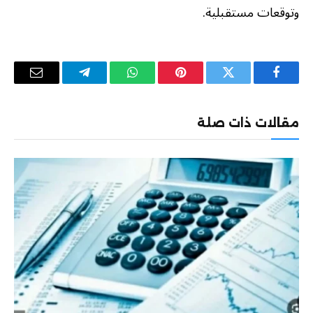
وتوقعات مستقبلية.
فيسبوك
تويتر
بينتيريست
واتساب
تيلقرام
البريد
الإلكترو
مقالات ذات صلة