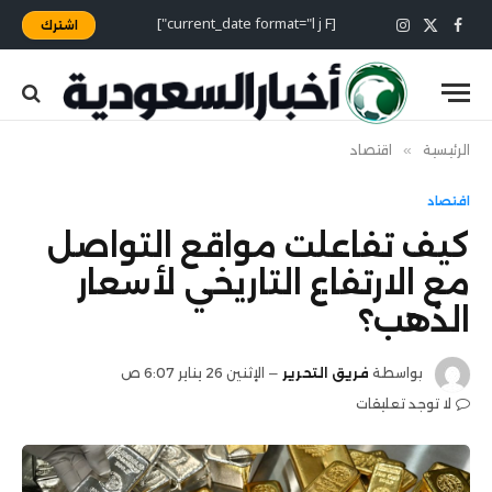
[current_date format="l j F"]
اشترك
X
فيسبوك
الانستغرام
(Twitter)
الرئيسية
»
اقتصاد
اقتصاد
كيف تفاعلت مواقع التواصل
مع الارتفاع التاريخي لأسعار
الذهب؟
بواسطة
فريق التحرير
الإثنين 26 يناير 6:07 ص
لا توجد تعليقات