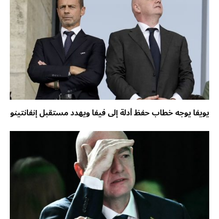
يويفا يوجه خطاب حفظ أدلة إلى فيفا ويهدد مستقبل إنفانتينو