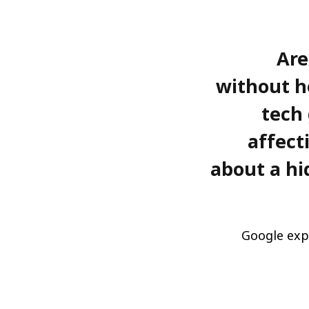
Are
without h
tech
affect
about a hi
Google expl