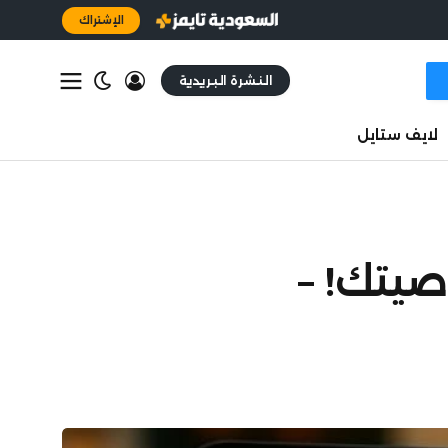
الإشتراك
النشرة البريدية
لايف ستايل
صيتك! –