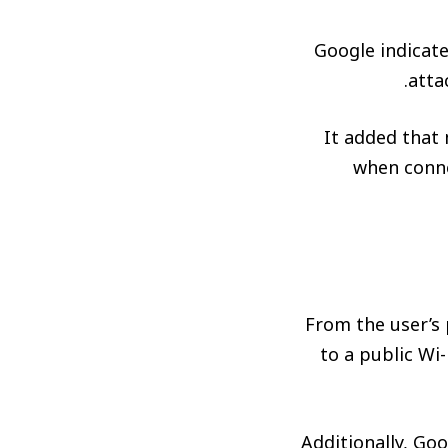
Google indicate
atta
It added that 
when conne
From the user’s
to a public Wi
Additionally, Go