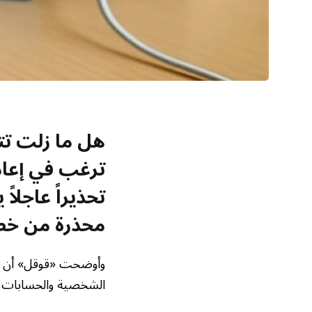
هل ما زلت تت
ترغب في إعاد
محذرة من خطر
وأوضحت «قوقل» أن است
الشخصية والحسابات ا