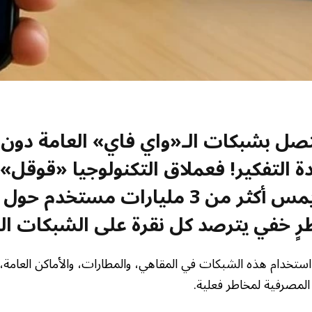
صل بشبكات الـ«واي فاي» العامة دون 
ة التفكير! فعملاق التكنولوجيا «قوقل»
تحذيراً عاجلاً يمس أكثر من 3 مليارات مستخدم
ٍ خفي يترصد كل نقرة على الشبكات ال
خدام هذه الشبكات في المقاهي، والمطارات، والأماكن العامة، 
لمصرفية لمخاطر فعلية.