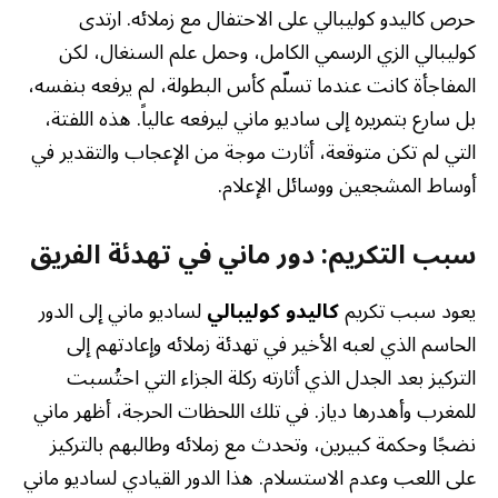
حرص كاليدو كوليبالي على الاحتفال مع زملائه. ارتدى
كوليبالي الزي الرسمي الكامل، وحمل علم السنغال، لكن
المفاجأة كانت عندما تسلّم كأس البطولة، لم يرفعه بنفسه،
بل سارع بتمريره إلى ساديو ماني ليرفعه عالياً. هذه اللفتة،
التي لم تكن متوقعة، أثارت موجة من الإعجاب والتقدير في
أوساط المشجعين ووسائل الإعلام.
سبب التكريم: دور ماني في تهدئة الفريق
يعود سبب تكريم
كاليدو كوليبالي
لساديو ماني إلى الدور
الحاسم الذي لعبه الأخير في تهدئة زملائه وإعادتهم إلى
التركيز بعد الجدل الذي أثارته ركلة الجزاء التي احتُسبت
للمغرب وأهدرها دياز. في تلك اللحظات الحرجة، أظهر ماني
نضجًا وحكمة كبيرين، وتحدث مع زملائه وطالبهم بالتركيز
على اللعب وعدم الاستسلام. هذا الدور القيادي لساديو ماني