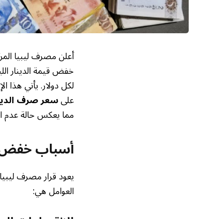
لكل دولار. يأتي هذا ا
على
سعر صرف الدينا
مما يعكس حالة عدم الا
أسباب خفض قي
يعود قرار مصرف ليبيا 
العوامل هي: