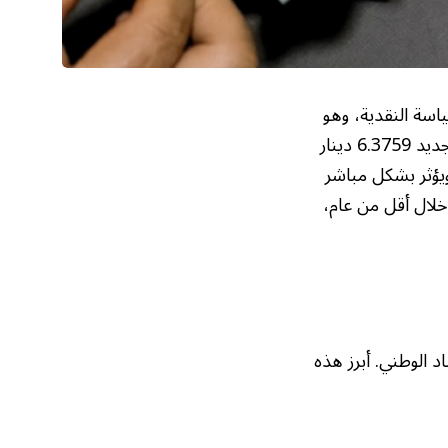
، عن قرار هام يتعلق بالسياسة النقدية، وهو
خفض قيمة الدينار الليبي بنسبة 14.7% مقابل الدولار الأمريكي، ليصبح سعر الصرف الجديد 6.3759 دينار
ويؤثر بشكل مباشر
خلال أقل من عام،
د الوطني. أبرز هذه