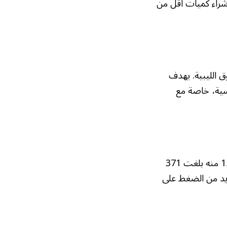
 شراء كميات أقل من
ق الليبية. يهدف
سية، خاصة مع
أعلن المصرف المركزي أن الإيرادات النفطية التي وردت إليه منذ بداية شهر يناير وحتى 15 منه بلغت 371
يزيد من الضغط على