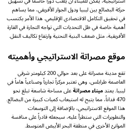
استراتيجية، يمكن للميناء أن يلعب دوراً حاسماً في تسهيل
حركة البضائع بين ليبيا ودول الجوار الأفريقي، مما يساهم
في تحقيق التكامل الاقتصادي الإقليمي. هذا الأمر يكتسب
أهمية خاصة في ظل التحديات التي تواجه التجارة في القارة
الأفريقية، مثل ضعف البنية التحتية وارتفاع تكاليف النقل.
موقع مصراتة الاستراتيجي وأهميته
تقع مدينة مصراتة على بعد حوالي 200 كيلومتر شرقي
العاصمة طرابلس، وهي تعتبر مركزاً تجارياً وصناعياً هاماً في
ليبيا. يمتد
ميناء مصراتة
على مساحة شاسعة تبلغ نحو
470 فداناً، مما يتيح له استيعاب كميات كبيرة من البضائع.
هذا الموقع الاستراتيجي، بالإضافة إلى التوسعات
والتطويرات التي ستطرأ عليه، سيجعله قادراً على منافسة
الموانئ الأخرى في منطقة البحر الأبيض المتوسط.