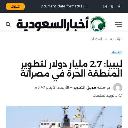
[current_date format="l j F"]
اشترك
X
فيسبوك
الانستغرام
(Twitter)
الرئيسية
»
اقتصاد
اقتصاد
ليبيا: 2.7 مليار دولار لتطوير
المنطقة الحرة في مصراتة
بواسطة
فريق التحرير
الأربعاء 21 يناير 5:47 م
لا توجد تعليقات