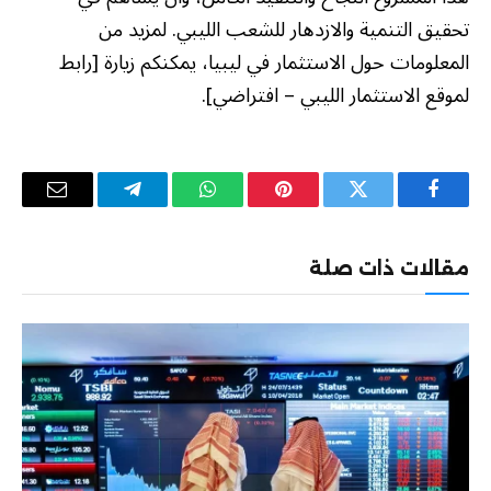
تحقيق التنمية والازدهار للشعب الليبي. لمزيد من
المعلومات حول الاستثمار في ليبيا، يمكنكم زيارة [رابط
لموقع الاستثمار الليبي – افتراضي].
فيسبوك
تويتر
بينتيريست
واتساب
تيلقرام
البريد
الإلكترو
مقالات ذات صلة