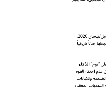
حددت القاضية إيفون غونزاليس روجر موعداً لبدء المحاكمة أمام هيئة محلفين في 27 أبريل/نيسان 2026.
ها حدثاً تاريخياً
على “روح”
الذكاء
عدم احتكار القوة
لضخمة والكيانات
 التحديات المعقدة