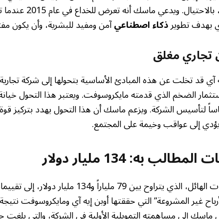
وغريغ بروكمان، شريكه، بالاحت
ي بهدف تطوير
ذكاء اصطناعي
آمن ومفيد للبشرية، وأن يكون مف
ن تجاري مغلق
 آي قد تخلت عن هذه المبادئ الأساسية بتحولها إلى شركة تجاري
استثمار الضخم الذي قدمته مايكروسوفت. ويعتبر هذا التحول خيانة 
اساً لتأسيس الشركة. ويزعم ماسك أن هذا التحول يهدد بتركيز قوة
يؤدي إلى عواقب وخيمة على المجتمع.
الب به: 134 مليار دولار
يستند طلب التعويضات الهائل، الذي يتراوح بين 79 مليارا
رباح غير المشروعة” التي حققتها أوبن إيه آي ومايكروسوفت نتيجة 