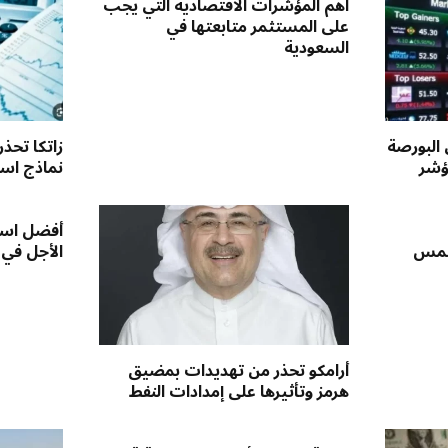
أهم المؤشرات الاقتصادية التي يجب
على المستثمر متابعتها في
السعودية
 البورصة
زاتكا تحذ
ؤشر
نماذج استق
أفضل است
لخمس
الأجل في
أرامكو تحذر من تهديدات بمضيق
هرمز وتأثيرها على إمدادات النفط