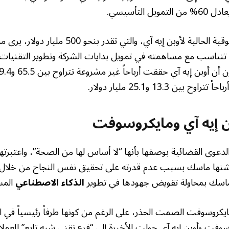
وبالنظر إلى القيمة السوقية الحالية لأوبن إيه آي، والتي ت
ناسب مع مساهمته في تمويل بدايات الشركة وتطوير التقنيات 
ن 13.3 و25.1 مليار دولار.
ن إيه آي ومايكروسوفت
لدعوى القضائية بوصفها بأنها “لا أساس لها من الصحة”، واعتبرتها
نها ماسك بسبب عدم قدرته على تحقيق نفس النجاح من خلال 
 ماسك بمحاولة تقويض جهودها في تطوير
الذكاء الاصطناعي
المس
ايكروسوفت الصمت الحذر، على الرغم من كونها طرفاً رئيسياً في 
سوفت وأوبن إيه آي حولت الأخيرة إلى “فرع تقني شبه تابع” للعملا