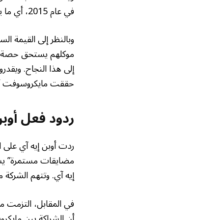
في عام 2015، أي ما يعادل 60% من التمويل التأسيسي.
موكلهم يستحق حصة تت
حققت مايكروسوفت أرباحاً تتراوح بي
ردود فعل أوب
ردت أوبن إيه آي على ا
مضايقات مستمرة” يش
إيه آي. وتتهم الشركة
في المقابل، التزمت م
أن الشراكة بين مايكرو