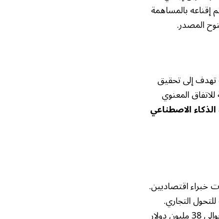
يال. ويدعي ماسك أنه تعرض للخداع في عام 2015 عندما تم إقناعه بالمساهمة
توح المصدر.
ة تهدف إلى تحقيق
للاتفاق المعنوي
الذكاء الاصطناعي
ً و134 مليار دولار، إلى تقييمات خبراء اقتصاديين.
للتحول التجاري.
ويستند حساب محامي ماسك إلى مساهمته التمويلية الأولية في الشركة، والتي بلغت حوالي 38 مليون دولار