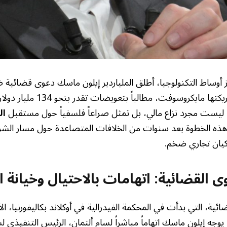
ز أوساط التكنولوجيا، أطلق الملياردير إيلون ماسك دعوى قضائي
إيه آي (OpenAI) وشريكتها مايكروسوف
، ليست مجرد نزاع مالي، بل تمثل صراعاً فلسفياً حول مستقبل
ال
 هذه الخطوة بعد سنوات من الخلافات المتصاعدة حول مسار الشرك
كيان تجاري ضخم.
 القضائية: اتهامات بالاحتيال وخيانة ا
ئية، التي بدأت في المحكمة الفيدرالية في أوكلاند بكاليفورنيا، ال
يوجه إيلون ماسك اتهاماً مباشراً لسام ألتمان، الرئيس التنفيذي لش