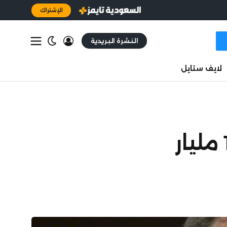
الإشتراك
النشرة البريدية
لايف ستايل
ماسك يطالب أوبن إيه آي ومايكروسوفت بـ134 مليار