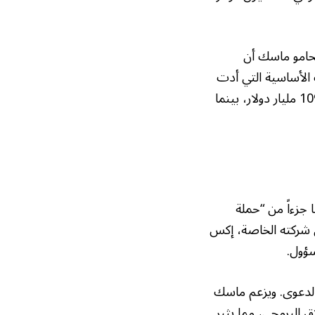
قدر بنحو 500 مليار دولار، يرى محامو ماسك أن
الأساسية التي أدت
إلى هذا النجاح. ويقدرون أن أوبن إيه آي حققت أرباحاً غير مشروعة تتراوح بين 65.5 و109.4 مليار دولار، بينما
 جزءاً من “حملة
شركته الخاصة، إكس
ؤول.
الدعوى. ويزعم ماسك
ق البرمجي، مما يثير