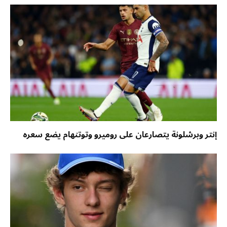
إنتر وبرشلونة يتصارعان على روميرو وتوتنهام يضع سعره