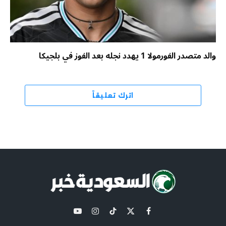
والد متصدر الفورمولا 1 يهدد نجله بعد الفوز في بلجيكا
اترك تعليقاً
X
فيسبوك
تيكتوك
الانستغرام
يوتيوب