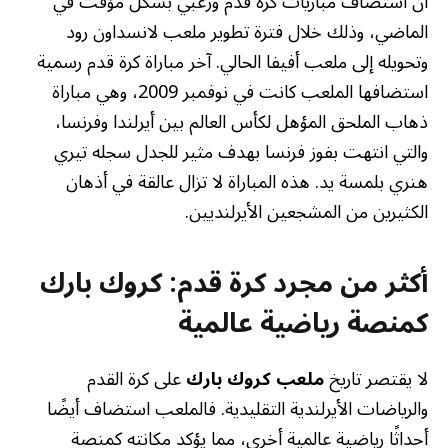
أن استضاف مباريات كرة قدم ورغبي بشكل مؤقت في
الماضي، وذلك خلال فترة تطوير ملعب لانسداون رود
وتحويله إلى ملعب أفيفا الحالي. آخر مباراة كرة قدم رسمية
استضافها الملعب كانت في نوفمبر 2009، وهي مباراة
ذهاب الملحق المؤهل لكأس العالم بين أيرلندا وفرنسا،
والتي انتهت بفوز فرنسا بهدف مثير للجدل سجله تيري
هنري بلمسة يد. هذه المباراة لا تزال عالقة في أذهان
الكثيرين من المشجعين الأيرلنديين.
أكثر من مجرد كرة قدم: كروك بارك
كمنصة رياضية عالمية
لا يقتصر تاريخ
ملعب كروك بارك
على كرة القدم
والرياضات الأيرلندية التقليدية. فالملعب استضاف أيضًا
أحداثًا رياضية عالمية أخرى، مما يؤكد مكانته كمنصة