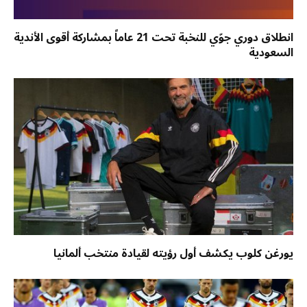
انطلاق دوري جوّي للنخبة تحت 21 عاماً بمشاركة أقوى الأندية
السعودية
يورغن كلوب يكشف أول رؤيته لقيادة منتخب ألمانيا