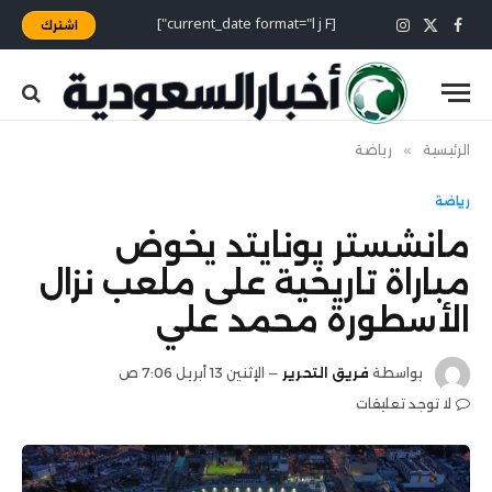
[current_date format="l j F"]
اشترك
X
فيسبوك
الانستغرام
(Twitter)
الرئيسية
»
رياضة
رياضة
مانشستر يونايتد يخوض
مباراة تاريخية على ملعب نزال
الأسطورة محمد علي
بواسطة
فريق التحرير
الإثنين 13 أبريل 7:06 ص
لا توجد تعليقات