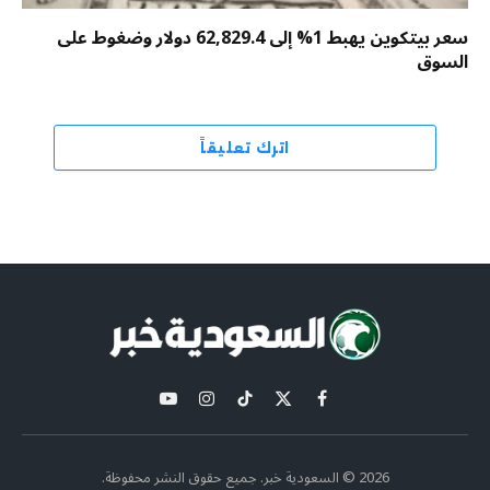
سعر بيتكوين يهبط 1% إلى 62,829.4 دولار وضغوط على
السوق
اترك تعليقاً
X
فيسبوك
تيكتوك
الانستغرام
يوتيوب
(Twitter)
2026 © السعودية خبر. جميع حقوق النشر محفوظة.