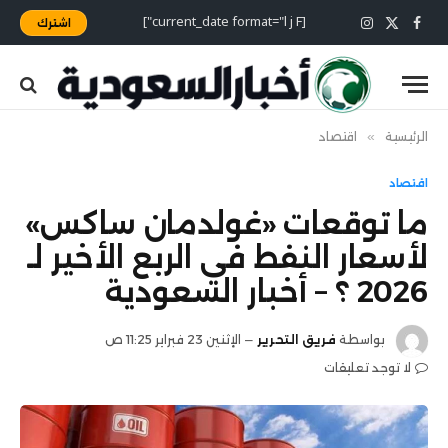
[current_date format="l j F"]
اشترك
X
فيسبوك
الانستغرام
(Twitter)
الرئيسية
»
اقتصاد
اقتصاد
ما توقعات «غولدمان ساكس»
لأسعار النفط في الربع الأخير لـ
2026 ؟ – أخبار السعودية
بواسطة
فريق التحرير
الإثنين 23 فبراير 11:25 ص
لا توجد تعليقات