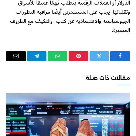
الدولار أو العملات الرقمية يتطلب فهمًا عميقًا للأسواق
وتقلباتها. يجب على المستثمرين أيضًا مراقبة التطورات
الجيوسياسية والاقتصادية عن كثب، والتكيف مع الظروف
المتغيرة.
فيسبوك
تويتر
بينتيريست
واتساب
تيلقرام
البريد
الإلكترو
مقالات ذات صلة