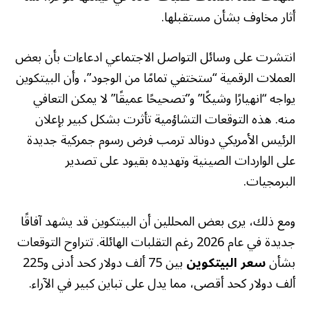
أثار مخاوف بشأن مستقبلها.
انتشرت على وسائل التواصل الاجتماعي ادعاءات بأن بعض
العملات الرقمية “ستختفي تمامًا من الوجود”، وأن البيتكوين
يواجه “انهيارًا وشيكًا” و”تصحيحًا عميقًا” لا يمكن التعافي
منه. هذه التوقعات التشاؤمية تأثرت بشكل كبير بإعلان
الرئيس الأمريكي دونالد ترمب فرض رسوم جمركية جديدة
على الواردات الصينية وتهديده بقيود على تصدير
البرمجيات.
ومع ذلك، يرى بعض المحللين أن البيتكوين قد يشهد آفاقًا
جديدة في عام 2026 رغم التقلبات الهائلة. تتراوح التوقعات
بشأن
سعر البيتكوين
بين 75 ألف دولار كحد أدنى و225
ألف دولار كحد أقصى، مما يدل على تباين كبير في الآراء.