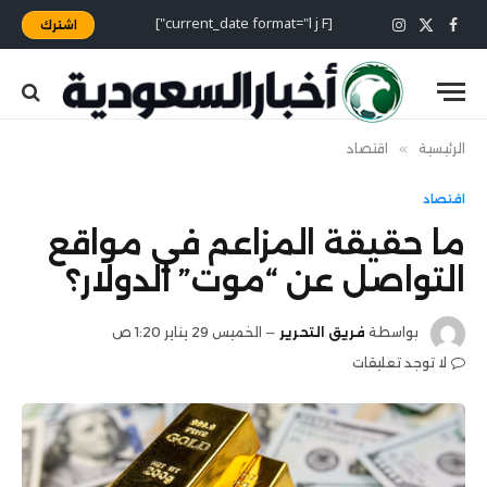
[current_date format="l j F"]
اشترك
X
فيسبوك
الانستغرام
(Twitter)
الرئيسية
»
اقتصاد
اقتصاد
ما حقيقة المزاعم في مواقع
التواصل عن “موت” الدولار؟
بواسطة
فريق التحرير
الخميس 29 يناير 1:20 ص
لا توجد تعليقات