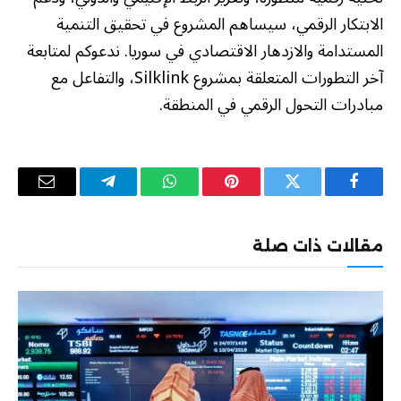
الابتكار الرقمي، سيساهم المشروع في تحقيق التنمية
المستدامة والازدهار الاقتصادي في سوريا. ندعوكم لمتابعة
آخر التطورات المتعلقة بمشروع Silklink، والتفاعل مع
مبادرات التحول الرقمي في المنطقة.
فيسبوك
تويتر
بينتيريست
واتساب
تيلقرام
البريد
الإلكترو
مقالات ذات صلة