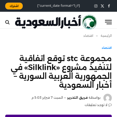
[current_date format="l j F"]
اشترك
X
فيسبوك
الانستغرام
(Twitter)
الرئيسية
»
اقتصاد
اقتصاد
مجموعة stc توقع اتفاقية
لتنفيذ مشروع «Silklink» في
الجمهورية العربية السورية –
أخبار السعودية
بواسطة
فريق التحرير
السبت 7 فبراير 5:03 م
لا توجد تعليقات