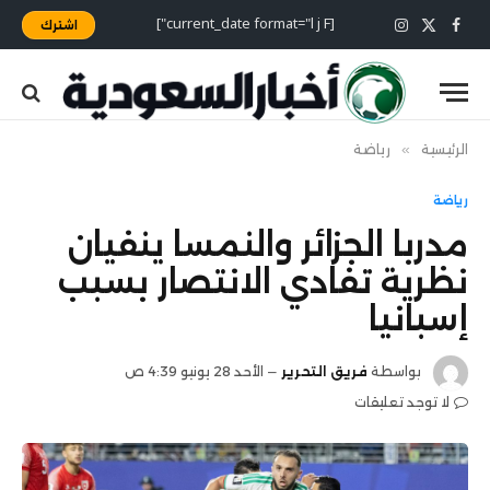
[current_date format="l j F"]
اشترك
X
فيسبوك
الانستغرام
(Twitter)
الرئيسية
»
رياضة
رياضة
مدربا الجزائر والنمسا ينفيان
نظرية تفادي الانتصار بسبب
إسبانيا
بواسطة
فريق التحرير
الأحد 28 يونيو 4:39 ص
لا توجد تعليقات