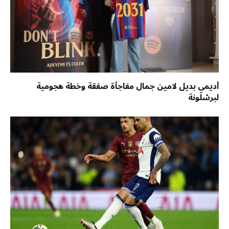
أديمي بديل لامين جمال مفاجأة صفقة وخطة هجومية
لبرشلونة