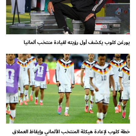
يورغن كلوب يكشف أول رؤيته لقيادة منتخب ألمانيا
خطة كلوب لإعادة هيكلة المنتخب الألماني وإيقاظ العملاق