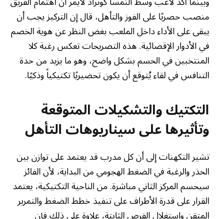
وبينما أكد لاعب وسط النمسا كونراد لايمر أن اهتمام الفريق
منصب حصريًا على الفوز والتأهل، قال إن التركيز يجب أن
يبقى على الأداء داخل الملعب بغض النظر عن هوية الخصم
في الأدوار الإقصائية. هذه التصريحات تعكس رغبة كلا
المنتخبين في الحسم بشكل واضح، وهو ما يزيد من حدة
التنافس في لقاء يُتوقع أن يكون تحضيريًا تكتيكياً وذكيًا.
التكتيك والتشكيلات المتوقعة
وتأثيرها على سيناريوهات التأهل
تشير التكهنات إلى أن كل مدرب قد يعتمد على توازن بين
الحذر والرغبة في الضغط الهجومي من البداية، لأن الفائز
سيحسم المركز الثاني مباشرة. من الناحية التكتيكية، يعتمد
القرار على قدرة الأطراف على تنفيذ خطط الضغط والتمرير
المتقن واستغلال الفرص الثابتة، علاوة على ذلك فإن