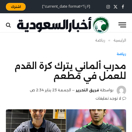
[current_date format="l j F"]
اشترك
X
فيسبوك
الانستغرام
(Twitter)
الرئيسية
»
رياضة
رياضة
مدرب ألماني يترك كرة القدم
للعمل في مطعم
بواسطة
فريق التحرير
الجمعة 23 يناير 2:34 ص
لا توجد تعليقات