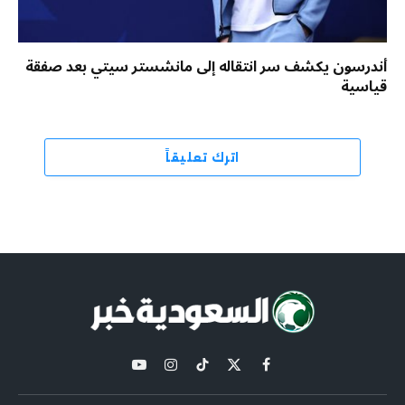
أندرسون يكشف سر انتقاله إلى مانشستر سيتي بعد صفقة
قياسية
اترك تعليقاً
X
فيسبوك
تيكتوك
الانستغرام
يوتيوب
(Twitter)