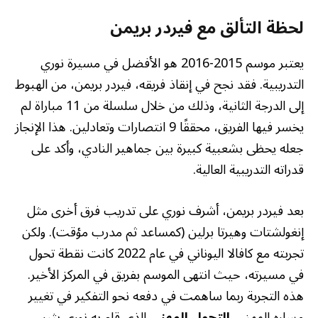
لحظة التألق مع فيردر بريمن
يعتبر موسم 2015-2016 هو الأفضل في مسيرة نوري
التدريبية. فقد نجح في إنقاذ فريقه، فيردر بريمن، من الهبوط
إلى الدرجة الثانية، وذلك من خلال سلسلة من 11 مباراة لم
يخسر فيها الفريق، محققًا 9 انتصارات وتعادلين. هذا الإنجاز
جعله يحظى بشعبية كبيرة بين جماهير النادي، وأكد على
قدراته التدريبية العالية.
بعد فيردر بريمن، أشرف نوري على تدريب فرق أخرى مثل
إنغولشتات وهيرتا برلين (كمساعد ثم مدرب مؤقت). ولكن
تجربته مع كافالا اليوناني في عام 2022 كانت نقطة تحول
في مسيرته، حيث انتهى الموسم بفريق في المركز الأخير.
هذه التجربة ربما ساهمت في دفعه نحو التفكير في تغيير
مساره المهني.
التحول المهني
الذي قام به نوري يثير