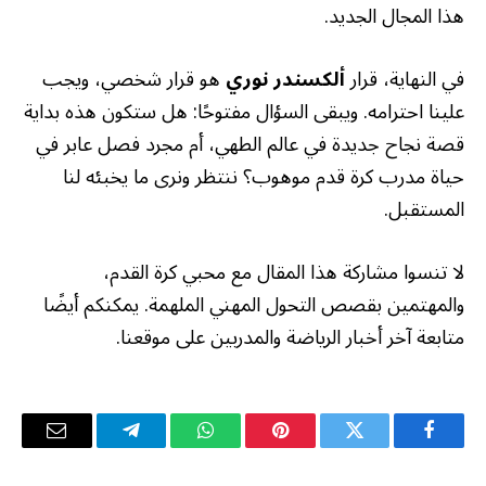
هذا المجال الجديد.
في النهاية، قرار
ألكسندر نوري
هو قرار شخصي، ويجب
علينا احترامه. ويبقى السؤال مفتوحًا: هل ستكون هذه بداية
قصة نجاح جديدة في عالم الطهي، أم مجرد فصل عابر في
حياة مدرب كرة قدم موهوب؟ ننتظر ونرى ما يخبئه لنا
المستقبل.
لا تنسوا مشاركة هذا المقال مع محبي كرة القدم،
والمهتمين بقصص التحول المهني الملهمة. يمكنكم أيضًا
متابعة آخر أخبار الرياضة والمدربين على موقعنا.
فيسبوك
تويتر
بينتيريست
واتساب
تيلقرام
البريد
الإلكترو