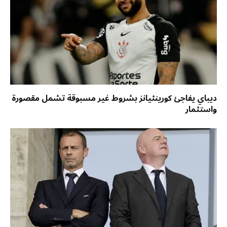
ديباي يفاجئ كورينثيانز بشروط غير مسبوقة تشمل مقصورة
واستثمار