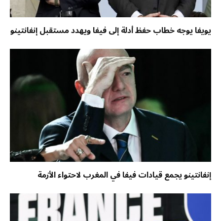
يويفا يوجه خطاب حفظ أدلة إلى فيفا ويهدد مستقبل إنفانتينو
إنفانتينو يجمع قيادات فيفا في المغرب لاحتواء الأزمة