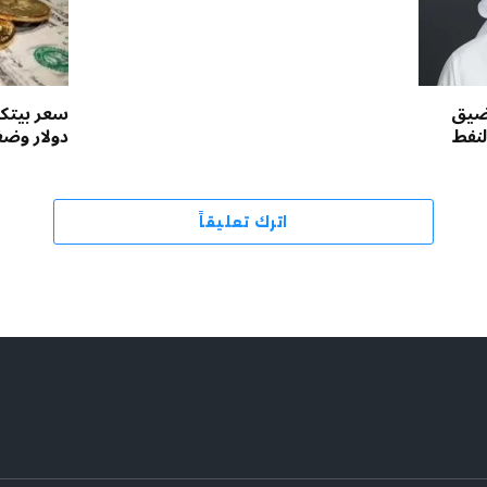
مضيق
لنفط
دولار وض
اترك تعليقاً