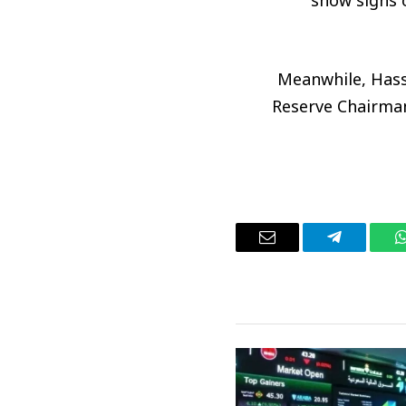
show signs 
Meanwhile, Hass
Reserve Chairman
واتساب
تيلقرام
البريد
الإلكتروني