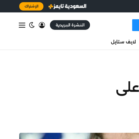
الإشتراك
النشرة البريدية
لايف ستايل
على