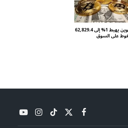
سعر بيتكوين يهبط 1% إلى 62,829.4
غوط على السوق
فيسبوك
X
تيكتوك
الانستغرام
يوتيوب
(Twitter)