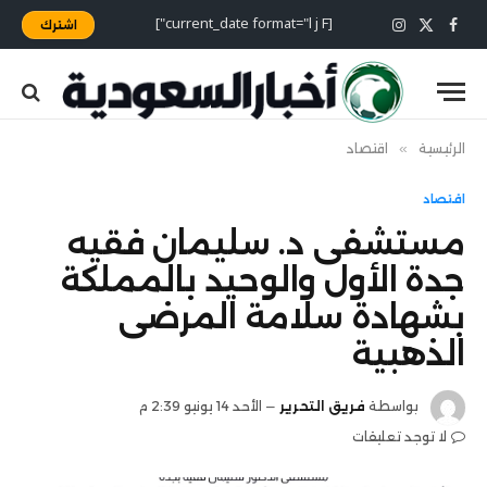
[current_date format="l j F"]
اشترك
X
فيسبوك
الانستغرام
(Twitter)
الرئيسية
»
اقتصاد
اقتصاد
مستشفى د. سليمان فقيه
جدة الأول والوحيد بالمملكة
بشهادة سلامة المرضى
الذهبية
بواسطة
فريق التحرير
الأحد 14 يونيو 2:39 م
لا توجد تعليقات