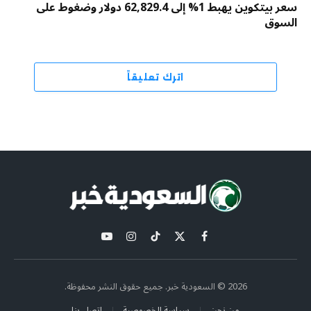
سعر بيتكوين يهبط 1% إلى 62,829.4 دولار وضغوط على
السوق
اترك تعليقاً
X
فيسبوك
تيكتوك
الانستغرام
يوتيوب
(Twitter)
2026 © السعودية خبر. جميع حقوق النشر محفوظة.
من نحن
سياسة الخصوصية
اتصل بنا