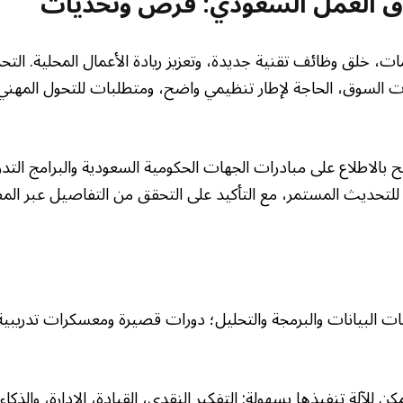
وق العمل السعودي: فرص وتحديات
، خلق وظائف تقنية جديدة، وتعزيز ريادة الأعمال المحلية. التحد
ت السوق، الحاجة لإطار تنظيمي واضح، ومتطلبات للتحول المهن
بالاطلاع على مبادرات الجهات الحكومية السعودية والبرامج التدر
 للتحديث المستمر، مع التأكيد على التحقق من التفاصيل عبر المص
ات البيانات والبرمجة والتحليل؛ دورات قصيرة ومعسكرات تدريبية
ن للآلة تنفيذها بسهولة: التفكير النقدي، القيادة، الإدارة، والذكاء