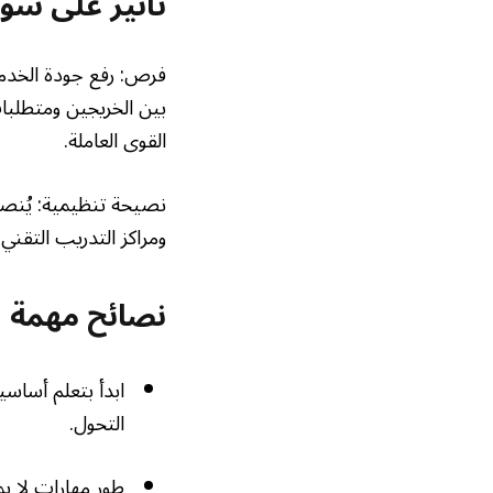
تأثير على س
فرص: رفع جودة الخدمات
بين الخريجين ومتطلبا
القوى العاملة.
نصيحة تنظيمية: يُنصح 
ومراكز التدريب التقني
نصائح مهمة
ابدأ بتعلم أساسي
التحول.
طور مهارات لا يمك