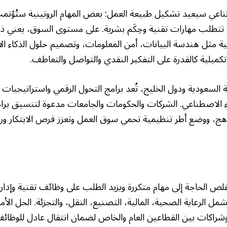
اعي سيعيد تشكيل طبيعة العمل: بعض المهام الروتينية ستُؤتمت 
تطلب مهارات تقنية وحِكَم بشرية. على مستوى السوق، يعني ذل
 مثل هندسة البيانات، أمن المعلومات، وتصميم حلول الذكاء ا
 تكميلية كالقدرة على التفكير النقدي والتواصل والتعاطف.
ية السعودية ودول الخليج، تُعد برامج التحول الرقمي واستراتيجيات 
ء الاصطناعي. الشركات والحكومات والجامعات مدعوة لتنسيق برامج
هج، ووضع أطر تنظيمية تحمي سوق العمل وتعزز فرص الابتكار وريا
ص الحاجة إلى مهام متكررة ويزيد الطلب على وظائف تقنية وإداري
 تشمل الرعاية الصحية، المالية، التصنيع، النقل، والتجزئة. الحل الأ
 وشراكات بين القطاعين العام والخاص لضمان انتقال عادل للوظائف