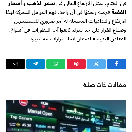
في الختام، يمثل الارتفاع الحالي في
سعر الذهب
و
أسعار
الفضة
فرصة وتحديًا في آن واحد. فهم العوامل المحركة لهذا
الارتفاع والتداعيات المحتملة له أمر ضروري للمستثمرين
وصناع القرار على حد سواء. تابعوا آخر التطورات في أسواق
المعادن النفيسة لضمان اتخاذ قرارات مستنيرة.
فيسبوك
تويتر
بينتيريست
واتساب
تيلقرام
البريد
الإلكترو
مقالات ذات صلة