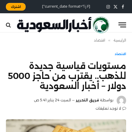
[current_date format="l j F"]
اشترك
X
فيسبوك
الانستغرام
(Twitter)
الرئيسية
»
اقتصاد
اقتصاد
مستويات قياسية جديدة
للذهب.. يقترب من حاجز 5000
دولار – أخبار السعودية
بواسطة
فريق التحرير
السبت 24 يناير 5:41 ص
لا توجد تعليقات