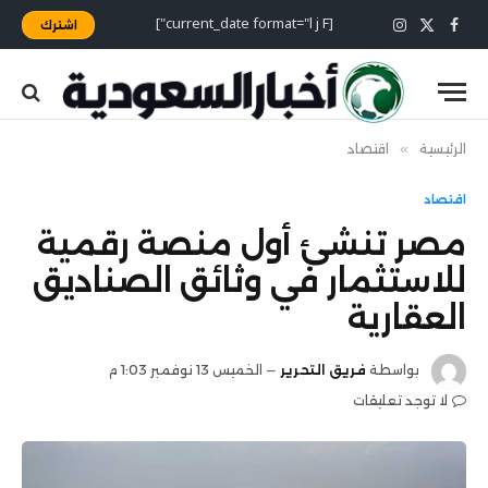
[current_date format="l j F"]
اشترك
X
فيسبوك
الانستغرام
(Twitter)
الرئيسية
»
اقتصاد
اقتصاد
مصر تنشئ أول منصة رقمية
للاستثمار في وثائق الصناديق
العقارية
بواسطة
فريق التحرير
الخميس 13 نوفمبر 1:03 م
لا توجد تعليقات