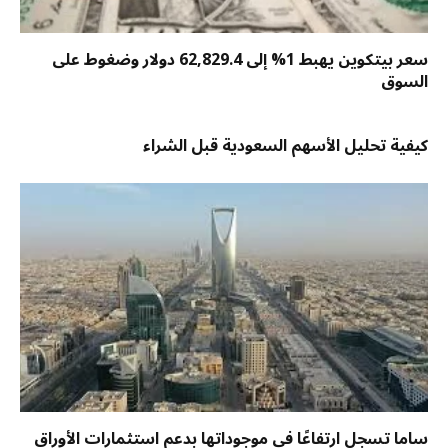
سعر بيتكوين يهبط 1% إلى 62,829.4 دولار وضغوط على
السوق
كيفية تحليل الأسهم السعودية قبل الشراء
ساما تسجل ارتفاعًا في موجوداتها بدعم استثمارات الأوراق