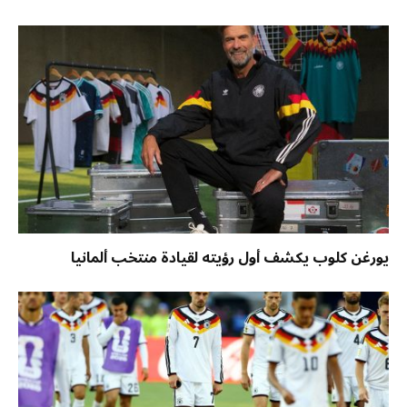
يورغن كلوب يكشف أول رؤيته لقيادة منتخب ألمانيا