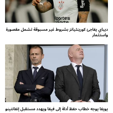
ديباي يفاجئ كورينثيانز بشروط غير مسبوقة تشمل مقصورة
واستثمار
يويفا يوجه خطاب حفظ أدلة إلى فيفا ويهدد مستقبل إنفانتينو