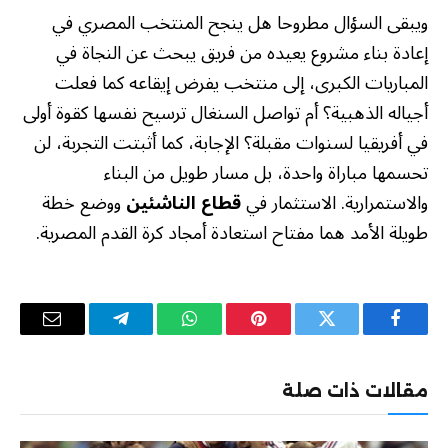
ويبقى السؤال مطروحا هل ينجح المنتخب المصري في
إعادة بناء مشروع يعيده من فريق يبحث عن النجاة في
المباريات الكبرى، إلى منتخب يفرض إيقاعه كما فعلت
أجياله الذهبية؟ أم تواصل السنغال ترسيح نفسها كقوة أولى
في أفريقيا لسنوات مقبلة؟ الإجابة، كما أثبتت التجربة، لن
تحسمها مباراة واحدة، بل مسار طويل من البناء
والاستمرارية. الاستثمار في
قطاع الناشئين
ووضع خطة
طويلة الأمد هما مفتاح استعادة أمجاد كرة القدم المصرية.
فيسبوك
تويتر
بينتيريست
واتساب
تيلقرام
البريد
الإلكترو
مقالات ذات صلة