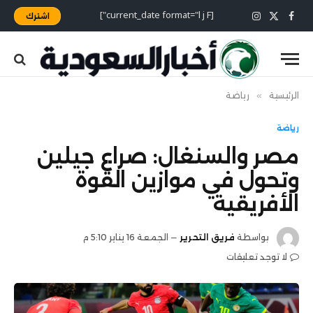
[current_date format="l j F"]
اشترك
X
فيسبوك
الانستغرام
(Twitter)
الرئيسية
»
رياضة
رياضة
مصر والسنغال: صراع جيلين
وتحول في موازين القوة
الأفريقية
بواسطة
فريق التحرير
الجمعة 16 يناير 5:10 م
لا توجد تعليقات