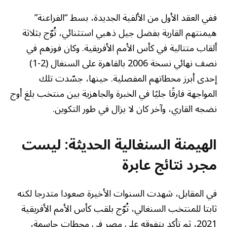
ففي العقد الأول من الألفية الجديدة، بسط “الفراعنة”
هيمنتهم القارية بفضل جيل ذهبي استثنائي، تُوّج بثلاثة
ألقاب متتالية في كأس الأمم الأفريقية. وكان فوزهم في
نصف نهائي نسخة 2006 بالقاهرة على السنغال (2-1)
إحدى أبرز محطاتهم المفصلية. حينها، جسّدت تلك
المواجهة فارقًا جليًا في الخبرة والجاهزية بين منتخب بلغ أوج
نضجه القاري، وآخر كان لا يزال في طور التكوين.
الهيمنة السنغالية الحديثة: ليست
مجرد نتائج عابرة
في المقابل، شهدت السنوات الأخيرة صعودا متدرجا لكنه
ثابتا للمنتخب السنغالي، تُوّج بلقب كأس الأمم الأفريقية
2021، ثم تأكد بتفوقه على مصر في محطات حاسمة،