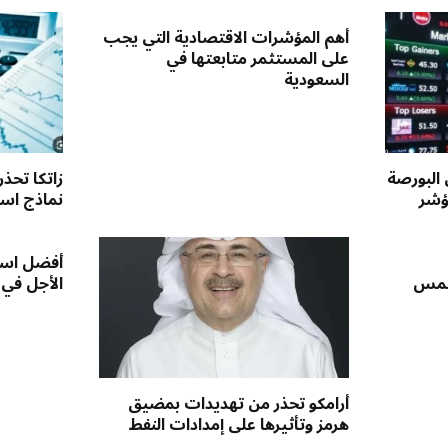
أهم المؤشرات الاقتصادية التي يجب
على المستثمر متابعتها في
السعودية
 البورصة
زاتكا تحذ
ؤشر
نماذج استق
أفضل است
لخمس
الأجل في
أرامكو تحذر من تهديدات بمضيق
هرمز وتأثيرها على إمدادات النفط