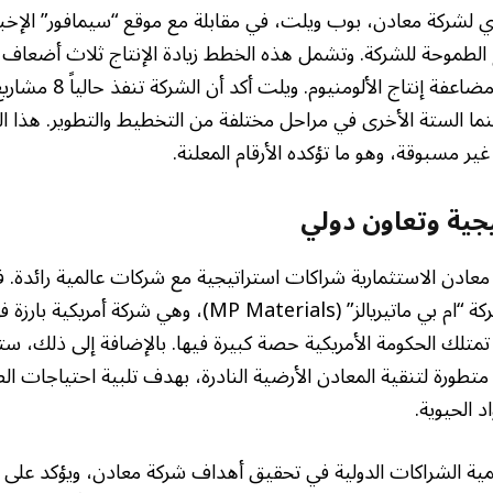
لشركة معادن، بوب ويلت، في مقابلة مع موقع “سيمافور” الإخبا
لطموحة للشركة. وتشمل هذه الخطط زيادة الإنتاج ثلاث أضعاف
الفوسفات والذهب، ومضاعفة إن
ينما الستة الأخرى في مراحل مختلفة من التخطيط والتطوير. هذا 
ير مسبوقة، وهو ما تؤكده الأرقام المعلنة.
جية وتعاون دولي
ادن الاستثمارية شراكات استراتيجية مع شركات عالمية رائدة. 
مشروع مشترك مع شركة “ام بي ماتيريالز” (MP Materials)، وهي 
تمتلك الحكومة الأمريكية حصة كبيرة فيها. بالإضافة إلى ذلك، ستقو
 متطورة لتنقية المعادن الأرضية النادرة، بهدف تلبية احتياجات ال
د الحيوية.
ة الشراكات الدولية في تحقيق أهداف شركة معادن، ويؤكد على التز