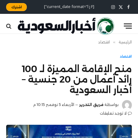
[current_date format="l j F"]
اشترك
X
فيسبوك
الانستغرام
(Twitter)
الرئيسية
»
اقتصاد
اقتصاد
منح الإقامة المميزة لـ 100
رائد أعمال من 20 جنسية –
أخبار السعودية
بواسطة
فريق التحرير
الأربعاء 5 نوفمبر 10:15 م
لا توجد تعليقات