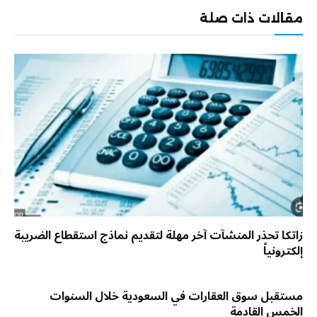
الإلكترو
مقالات ذات صلة
زاتكا تحذر المنشآت آخر مهلة لتقديم نماذج استقطاع الضريبة
إلكترونياً
مستقبل سوق العقارات في السعودية خلال السنوات
الخمس القادمة