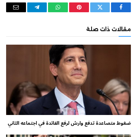
فيسبوك
تويتر
بينتيريست
واتساب
تيلقرام
البريد
الإلكترو
مقالات ذات صلة
ضغوط متصاعدة تدفع وارش لرفع الفائدة في اجتماعه الثاني