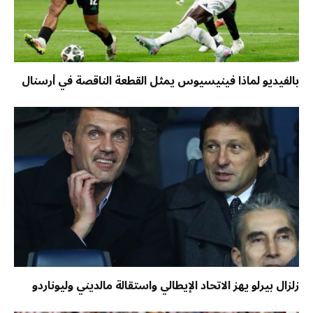
بالفيديو لماذا فينيسيوس يمثل القطعة الناقصة في أرسنال
زلزال بيرلو يهز الاتحاد الإيطالي واستقالة مالديني وليوناردو