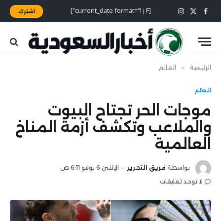
[current_date format="l j F"]
اشترك
X
فيسبوك
الانستغرام
(Twitter)
الرئيسية
»
العالم
العالم
موجات الحر تجتاح البيوت
والملاعب وتكشف أزمة المناخ
العالمية
بواسطة
فريق التحرير
الإثنين 6 يوليو 6:11 ص
لا توجد تعليقات