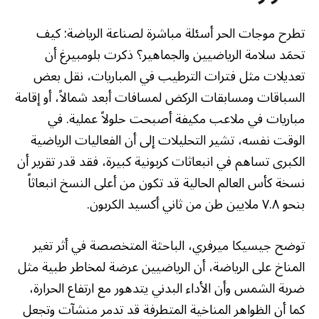
تطرح موجات الحر أسئلة مباشرة لصناعة الرياضة: كيف
تحمَد سلامة الرياضيين والجماهير؟ ذكرت بلومبيرغ أن
تعديلات مثل فترات الترطيب في المباريات، نقل بعض
السباقات ومسابقات الركض لمسافات أبعد شمالاً، أو إقامة
مباريات في ملاعب مكيفة أصبحت حلولاً عملية. في
الوقت نفسه، تشير التحليلات إلى أن الفعاليات الرياضية
الكبرى تساهم في انبعاثات كربونية كبيرة، فقد قدر تقرير أن
نسخة كأس العالم الحالية قد تكون من أعلى النسخ انبعاثاً
بنحو ٧.٨ ملايين طن من ثاني أكسيد الكربون.
توضح جيسيكا ميرفري، الباحثة المتخصصة في أثر تغير
المناخ على الرياضة، أن الرياضيين عرضة لمخاطر طبية مثل
ضربة الشمس وأن الأداء البدني يتدهور مع ارتفاع الحرارة،
كما أن الظواهر المناخية المتطرفة قد تدمر منشآت وتجعل