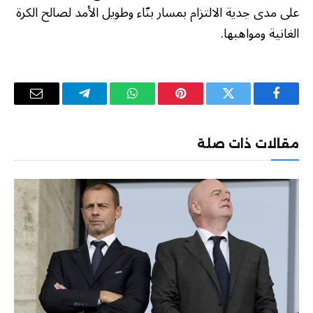
على مدى جدية الالتزام بمسار بنّاء وطويل الأمد لصالح الكرة
الغانية ومواهبها.
فيسبوك
تويتر
بينتيريست
واتساب
تيلقرام
البريد
الإلكترو
مقالات ذات صلة