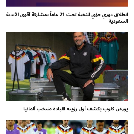
انطلاق دوري جوّي للنخبة تحت 21 عاماً بمشاركة أقوى الأندية
السعودية
يورغن كلوب يكشف أول رؤيته لقيادة منتخب ألمانيا