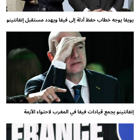
يويفا يوجه خطاب حفظ أدلة إلى فيفا ويهدد مستقبل إنفانتينو
إنفانتينو يجمع قيادات فيفا في المغرب لاحتواء الأزمة