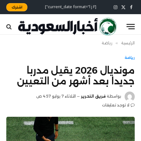
[current_date format="l j F"]
اشترك
X
فيسبوك
الانستغرام
(Twitter)
الرئيسية
»
رياضة
رياضة
مونديال 2026 يقيل مدربا
جديدا بعد أشهر من التعيين
بواسطة
فريق التحرير
الثلاثاء 7 يوليو 4:57 ص
لا توجد تعليقات