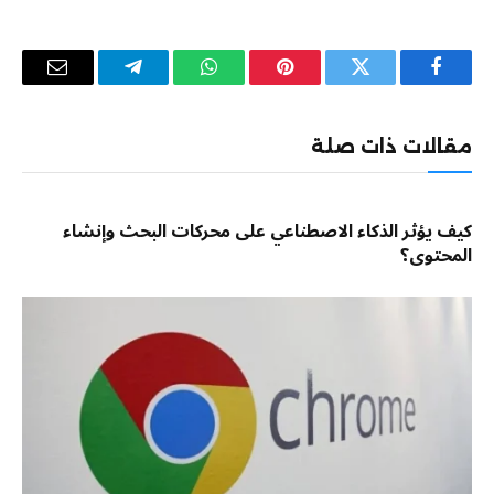
فيسبوك
تويتر
بينتيريست
واتساب
تيلقرام
البريد
الإلكترو
مقالات ذات صلة
كيف يؤثر الذكاء الاصطناعي على محركات البحث وإنشاء
المحتوى؟