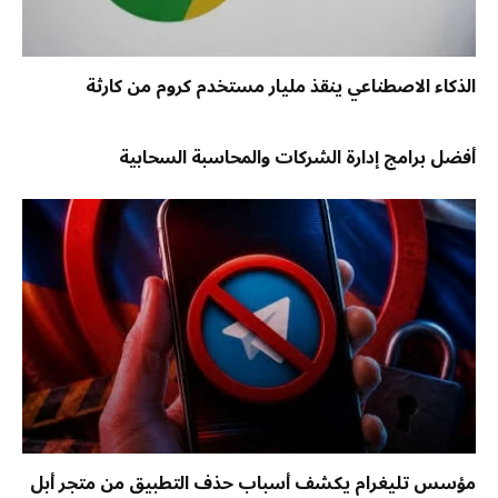
الذكاء الاصطناعي ينقذ مليار مستخدم كروم من كارثة
أفضل برامج إدارة الشركات والمحاسبة السحابية
مؤسس تليغرام يكشف أسباب حذف التطبيق من متجر أبل